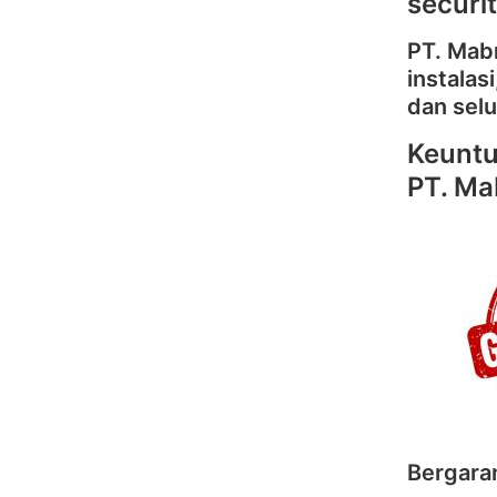
securi
PT. Mab
instalas
dan selu
Keuntu
PT. Ma
Bergara