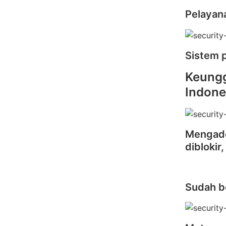
Pelayana
Sistem p
Keungg
Indone
Mengadop
diblokir
Sudah be