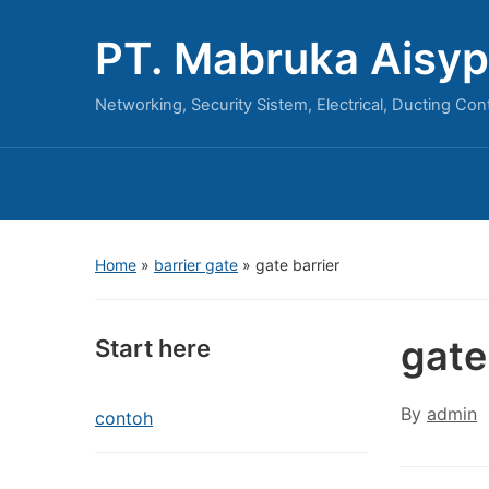
PT. Mabruka Aisyp
Networking, Security Sistem, Electrical, Ducting Con
Home
»
barrier gate
»
gate barrier
gate
Start here
By
admin
contoh