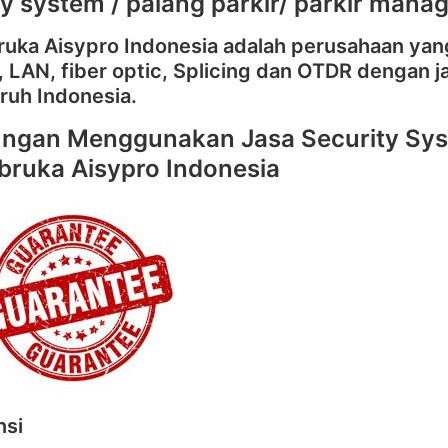
ty system / palang parkir/ parkir man
ruka Aisypro Indonesia adalah perusahaan yan
i, LAN, fiber optic, Splicing dan OTDR dengan
ruh Indonesia.
ngan Menggunakan Jasa Security Sys
bruka Aisypro Indonesia
nsi