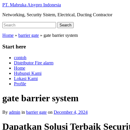
Skip
PT. Mabruka Aisypro Indonesia
to
Networking, Security Sistem, Electrical, Ducting Contractor
main
content
Search
Search
for:
Home
»
barrier gate
»
gate barrier system
Start here
contoh
Distributor Fire alarm
Home
Hubungi Kami
Lokasi Kami
Profile
gate barrier system
By
admin
in
barrier gate
on
December 4, 2024
Dapatkan Solusi Terbaik Secur