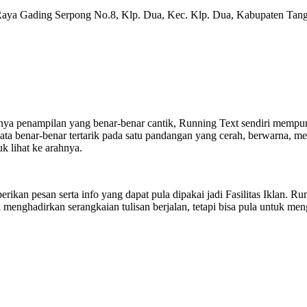
Raya Gading Serpong No.8, Klp. Dua, Kec. Klp. Dua, Kabupaten Tan
 hanya penampilan yang benar-benar cantik, Running Text sendiri memp
ta benar-benar tertarik pada satu pandangan yang cerah, berwarna, men
k lihat ke arahnya.
erikan pesan serta info yang dapat pula dipakai jadi Fasilitas Iklan.
menghadirkan serangkaian tulisan berjalan, tetapi bisa pula untuk me