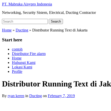
Skip
PT. Mabruka Aisypro Indonesia
to
Networking, Security Sistem, Electrical, Ducting Contractor
main
content
Search
Search
for:
Home
»
Ducting
»
Distributor Running Text di Jakarta
Start here
contoh
Distributor Fire alarm
Home
Hubungi Kami
Lokasi Kami
Profile
Distributor Running Text di Ja
By
ryan keren
in
Ducting
on
February 7, 2019