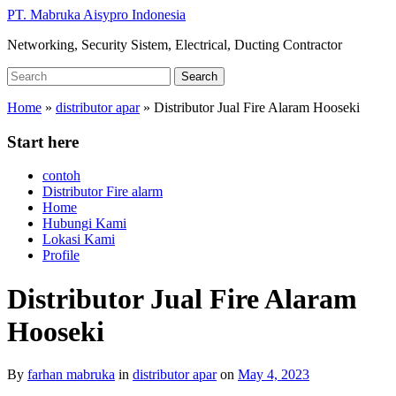
Skip
PT. Mabruka Aisypro Indonesia
to
Networking, Security Sistem, Electrical, Ducting Contractor
main
content
Search
Search
for:
Home
»
distributor apar
»
Distributor Jual Fire Alaram Hooseki
Start here
contoh
Distributor Fire alarm
Home
Hubungi Kami
Lokasi Kami
Profile
Distributor Jual Fire Alaram
Hooseki
By
farhan mabruka
in
distributor apar
on
May 4, 2023