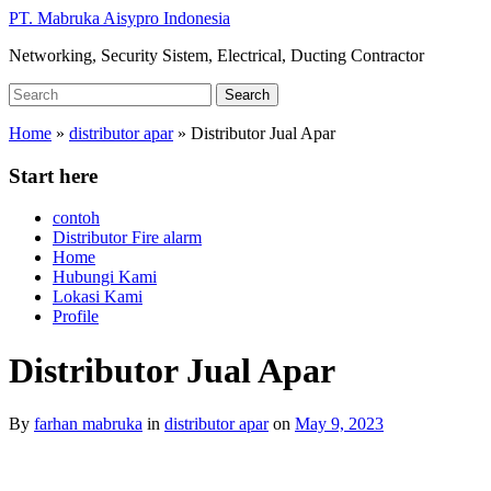
Skip
PT. Mabruka Aisypro Indonesia
to
Networking, Security Sistem, Electrical, Ducting Contractor
main
content
Search
Search
for:
Home
»
distributor apar
»
Distributor Jual Apar
Start here
contoh
Distributor Fire alarm
Home
Hubungi Kami
Lokasi Kami
Profile
Distributor Jual Apar
By
farhan mabruka
in
distributor apar
on
May 9, 2023