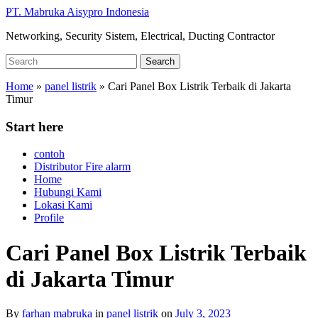
Skip
PT. Mabruka Aisypro Indonesia
to
Networking, Security Sistem, Electrical, Ducting Contractor
main
content
Search
Search
for:
Home
»
panel listrik
»
Cari Panel Box Listrik Terbaik di Jakarta
Timur
Start here
contoh
Distributor Fire alarm
Home
Hubungi Kami
Lokasi Kami
Profile
Cari Panel Box Listrik Terbaik
di Jakarta Timur
By
farhan mabruka
in
panel listrik
on
July 3, 2023