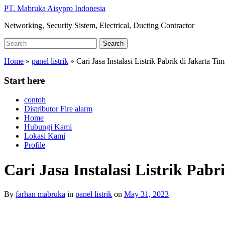
Skip
PT. Mabruka Aisypro Indonesia
to
Networking, Security Sistem, Electrical, Ducting Contractor
main
content
Search
Search
for:
Home
»
panel listrik
»
Cari Jasa Instalasi Listrik Pabrik di Jakarta Tim
Start here
contoh
Distributor Fire alarm
Home
Hubungi Kami
Lokasi Kami
Profile
Cari Jasa Instalasi Listrik Pab
By
farhan mabruka
in
panel listrik
on
May 31, 2023