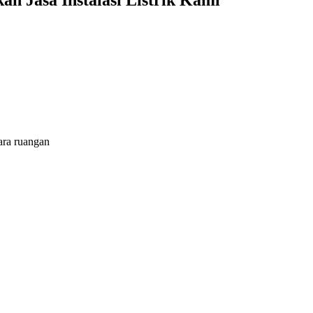
 Jasa Instalasi Listrik Kami
ara ruangan