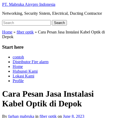
Skip
PT. Mabruka Aisypro Indonesia
to
Networking, Security Sistem, Electrical, Ducting Contractor
main
content
Search
Search
for:
Home
»
fiber optik
»
Cara Pesan Jasa Instalasi Kabel Optik di
Depok
Start here
contoh
Distributor Fire alarm
Home
Hubungi Kami
Lokasi Kami
Profile
Cara Pesan Jasa Instalasi
Kabel Optik di Depok
By
farhan mabruka
in
fiber optik
on
June 8, 2023