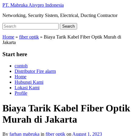
Skip
PT. Mabruka Aisypro Indonesia
to
Networking, Security Sistem, Electrical, Ducting Contractor
main
content
Search
Search
for:
Home
»
fiber optik
»
Biaya Tarik Kabel Fiber Optik Murah di
Jakarta
Start here
contoh
Distributor Fire alarm
Home
Hubungi Kami
Lokasi Kami
Profile
Biaya Tarik Kabel Fiber Optik
Murah di Jakarta
By
farhan mabruka
in
fiber optik
on
August 1, 2023