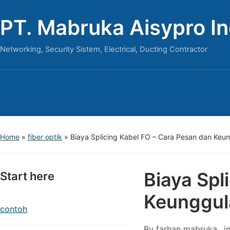
PT. Mabruka Aisypro I
Networking, Security Sistem, Electrical, Ducting Contractor
Home
»
fiber optik
»
Biaya Splicing Kabel FO – Cara Pesan dan Keu
Biaya Spl
Start here
Keunggul
contoh
By
farhan mabruka
i