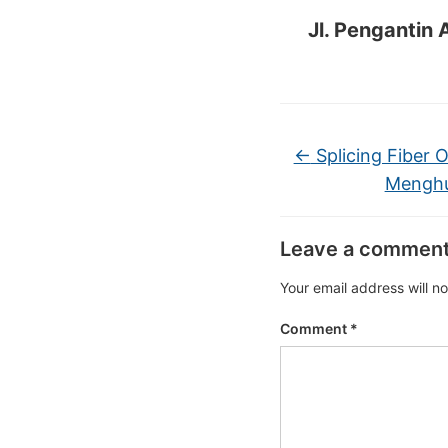
Jl. Pengantin 
←
Splicing Fiber 
Menghu
Leave a commen
Your email address will n
Comment
*