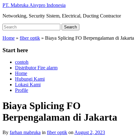
Skip
PT. Mabruka Aisypro Indonesia
to
Networking, Security Sistem, Electrical, Ducting Contractor
main
content
Search
Search
for:
Home
»
fiber optik
»
Biaya Splicing FO Berpengalaman di Jakarta
Start here
contoh
Distributor Fire alarm
Home
Hubungi Kami
Lokasi Kami
Profile
Biaya Splicing FO
Berpengalaman di Jakarta
By
farhan mabruka
in
fiber optik
on
August 2, 2023