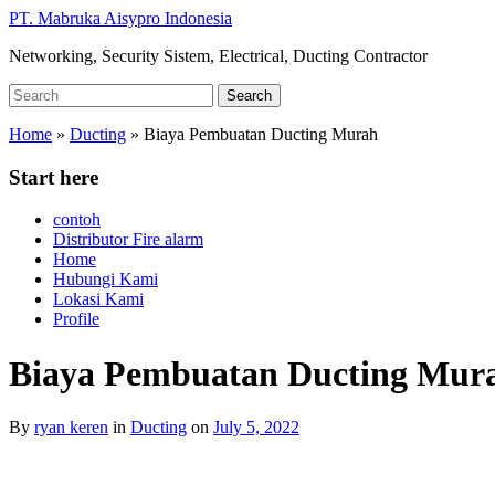
Skip
PT. Mabruka Aisypro Indonesia
to
Networking, Security Sistem, Electrical, Ducting Contractor
main
content
Search
Search
for:
Home
»
Ducting
»
Biaya Pembuatan Ducting Murah
Start here
contoh
Distributor Fire alarm
Home
Hubungi Kami
Lokasi Kami
Profile
Biaya Pembuatan Ducting Mur
By
ryan keren
in
Ducting
on
July 5, 2022