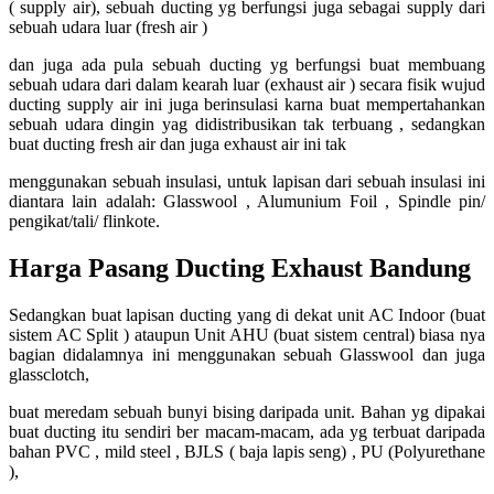
( supply air), sebuah ducting yg berfungsi juga sebagai supply dari
sebuah udara luar (fresh air )
dan juga ada pula sebuah ducting yg berfungsi buat membuang
sebuah udara dari dalam kearah luar (exhaust air ) secara fisik wujud
ducting supply air ini juga berinsulasi karna buat mempertahankan
sebuah udara dingin yag didistribusikan tak terbuang , sedangkan
buat ducting fresh air dan juga exhaust air ini tak
menggunakan sebuah insulasi, untuk lapisan dari sebuah insulasi ini
diantara lain adalah: Glasswool , Alumunium Foil , Spindle pin/
pengikat/tali/ flinkote.
Harga Pasang Ducting Exhaust Bandung
Sedangkan buat lapisan ducting yang di dekat unit AC Indoor (buat
sistem AC Split ) ataupun Unit AHU (buat sistem central) biasa nya
bagian didalamnya ini menggunakan sebuah Glasswool dan juga
glassclotch,
buat meredam sebuah bunyi bising daripada unit. Bahan yg dipakai
buat ducting itu sendiri ber macam-macam, ada yg terbuat daripada
bahan PVC , mild steel , BJLS ( baja lapis seng) , PU (Polyurethane
),