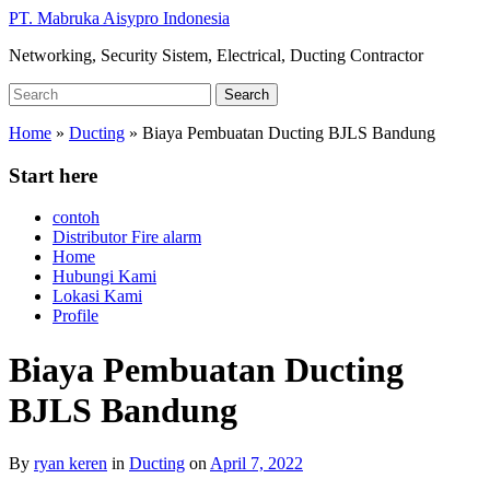
Skip
PT. Mabruka Aisypro Indonesia
to
Networking, Security Sistem, Electrical, Ducting Contractor
main
content
Search
Search
for:
Home
»
Ducting
»
Biaya Pembuatan Ducting BJLS Bandung
Start here
contoh
Distributor Fire alarm
Home
Hubungi Kami
Lokasi Kami
Profile
Biaya Pembuatan Ducting
BJLS Bandung
By
ryan keren
in
Ducting
on
April 7, 2022