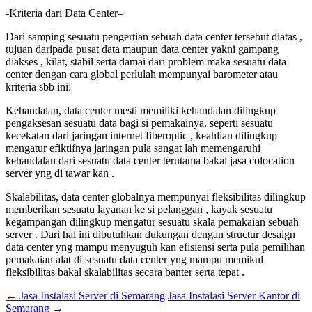
-Kriteria dari Data Center–
Dari samping sesuatu pengertian sebuah data center tersebut diatas ,
tujuan daripada pusat data maupun data center yakni gampang
diakses , kilat, stabil serta damai dari problem maka sesuatu data
center dengan cara global perlulah mempunyai barometer atau
kriteria sbb ini:
Kehandalan, data center mesti memiliki kehandalan dilingkup
pengaksesan sesuatu data bagi si pemakainya, seperti sesuatu
kecekatan dari jaringan internet fiberoptic , keahlian dilingkup
mengatur efiktifnya jaringan pula sangat lah memengaruhi
kehandalan dari sesuatu data center terutama bakal jasa colocation
server yng di tawar kan .
Skalabilitas, data center globalnya mempunyai fleksibilitas dilingkup
memberikan sesuatu layanan ke si pelanggan , kayak sesuatu
kegampangan dilingkup mengatur sesuatu skala pemakaian sebuah
server . Dari hal ini dibutuhkan dukungan dengan structur desaign
data center yng mampu menyuguh kan efisiensi serta pula pemilihan
pemakaian alat di sesuatu data center yng mampu memikul
fleksibilitas bakal skalabilitas secara banter serta tepat .
←
Jasa Instalasi Server di Semarang
Jasa Instalasi Server Kantor di
Semarang
→