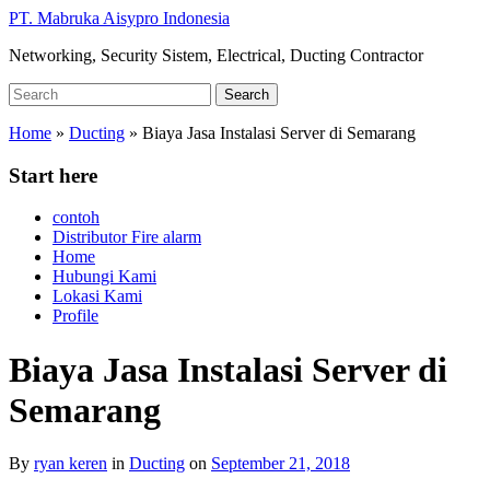
Skip
PT. Mabruka Aisypro Indonesia
to
Networking, Security Sistem, Electrical, Ducting Contractor
main
content
Search
Search
for:
Home
»
Ducting
»
Biaya Jasa Instalasi Server di Semarang
Start here
contoh
Distributor Fire alarm
Home
Hubungi Kami
Lokasi Kami
Profile
Biaya Jasa Instalasi Server di
Semarang
By
ryan keren
in
Ducting
on
September 21, 2018