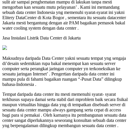
sulit air sampai penghematan mampu di lakukan tanpa mesti
mengorban kan sesuatu mutu pelayanan’ . Kami ini memandang
sebuah data center Indonesia yng memenuhi syarat-syarat ini yakni
Elitery DataCenter di Kota Bogor , sementara itu sesuatu datacenter
Jakarta mesti bergantung dengan air PAM bagaikan pemasok bakal
water cooling system dengan data center .
Jasa Instalasi Listrik Data Center di Jakarta
Maksudnya daripada Data Center yakni sesuatu tempat yng sengaja
di’desain sedemikian rupa bakal menempat kan sesuatu server
computer serta perangkat jaringan computer yn terkoneksikan ke
sesuatu jaringan Internet’ . Pengertian daripada data center ini
mampu pula di fahami bagaikan ruangan “-Pusat Data” dilingkup
bahasa-Indonesia .
Tempat daripada data center itu mesti memenuhi syarat- syarat
terkhusus supaya damai serta stabil dari mproblem baik secara fisikal
maupun virtualitas hingga data yng di tempatkan disebuah server di
sesuatu data center mampu always gampang serta cepat di access
bagi para si pemakai . Oleh karnanya itu pembangunan sesuatu data
center sangat diperlukannya seseorang konsultan sebuah data center
yng berpengalaman dilingkup membangun sesuatu data center .