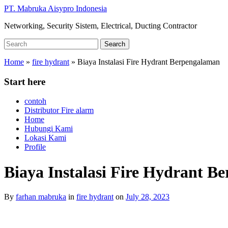
Skip
PT. Mabruka Aisypro Indonesia
to
Networking, Security Sistem, Electrical, Ducting Contractor
main
content
Search
Search
for:
Home
»
fire hydrant
»
Biaya Instalasi Fire Hydrant Berpengalaman
Start here
contoh
Distributor Fire alarm
Home
Hubungi Kami
Lokasi Kami
Profile
Biaya Instalasi Fire Hydrant B
By
farhan mabruka
in
fire hydrant
on
July 28, 2023